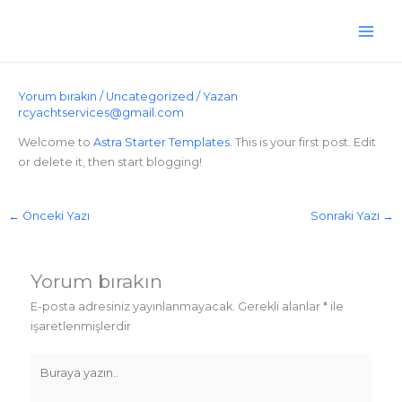
İçeriğe
atla
Yorum bırakın
/
Uncategorized
/ Yazan
rcyachtservices@gmail.com
Welcome to
Astra Starter Templates
. This is your first post. Edit
or delete it, then start blogging!
←
Önceki Yazı
Sonraki Yazı
→
Yorum bırakın
E-posta adresiniz yayınlanmayacak.
Gerekli alanlar
*
ile
işaretlenmişlerdir
Buraya
yazın..