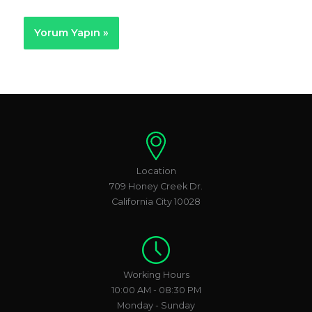
Location
709 Honey Creek Dr.
California City 10028
Working Hours
10:00 AM - 08:30 PM
Monday - Sunday